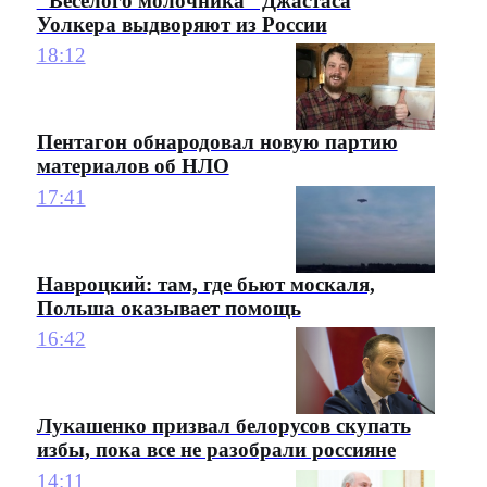
"Веселого молочника" Джастаса
Уолкера выдворяют из России
18:12
Пентагон обнародовал новую партию
материалов об НЛО
17:41
Навроцкий: там, где бьют москаля,
Польша оказывает помощь
16:42
Лукашенко призвал белорусов скупать
избы, пока все не разобрали россияне
14:11