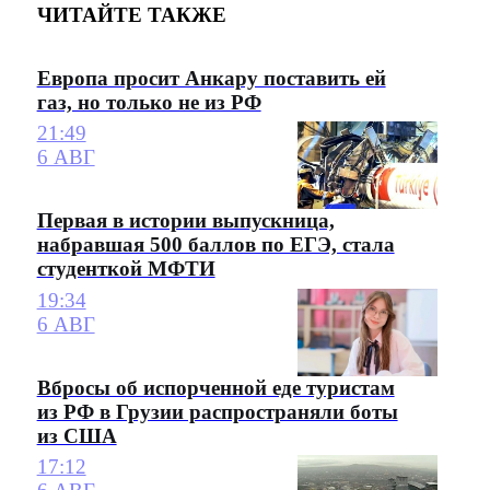
ЧИТАЙТЕ ТАКЖЕ
Европа просит Анкару поставить ей
газ, но только не из РФ
21:49
6 АВГ
Первая в истории выпускница,
набравшая 500 баллов по ЕГЭ, стала
студенткой МФТИ
19:34
6 АВГ
Вбросы об испорченной еде туристам
из РФ в Грузии распространяли боты
из США
17:12