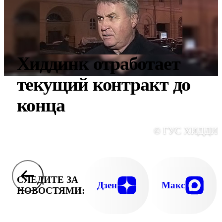
Хиддинк отработает
текущий контракт до
конца
© ГУС ХИДДИ
СЛЕДИТЕ ЗА
Дзен
Макс
НОВОСТЯМИ: