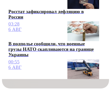
Росстат зафиксировал дефляцию в
России
03:28
6 АВГ
В подполье сообщили, что военные
грузы НАТО скапливаются на границе
Украины
00:55
6 АВГ