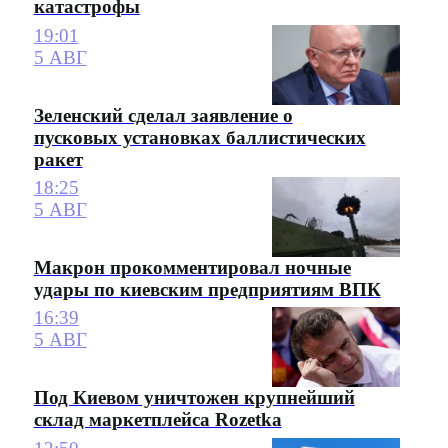
катастрофы
19:01
5 АВГ
Зеленский сделал заявление о
пусковых установках баллистических
ракет
18:25
5 АВГ
Макрон прокомментировал ночные
удары по киевским предприятиям ВПК
16:39
5 АВГ
Под Киевом уничтожен крупнейший
склад маркетплейса Rozetka