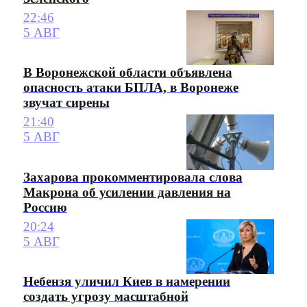
22:46
5 АВГ
В Воронежской области объявлена
опасность атаки БПЛА, в Воронеже
звучат сирены
21:40
5 АВГ
Захарова прокомментировала слова
Макрона об усилении давления на
Россию
20:24
5 АВГ
Небензя уличил Киев в намерении
создать угрозу масштабной